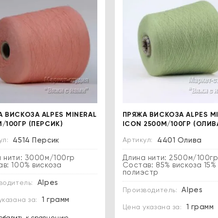
А ВИСКОЗА ALPES MINERAL
ПРЯЖА ВИСКОЗА ALPES MI
/100ГР (ПЕРСИК)
ICON 2500М/100ГР (ОЛИВ
ул:
4514 Персик
Артикул:
4401 Олива
 нити: 3000м/100гр
Длина нити: 2500м/100г
в: 100% вискоза
Состав: 85% вискоза 15%
полиэстр
Alpes
водитель:
Alpes
Производитель:
1 грамм
указана за:
1 грамм
Цена указана за: