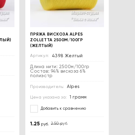
ПРЯЖА ВИСКОЗА ALPES
АЛЫЙ)
ZOLLETTA 2500М/100ГР
(ЖЕЛТЫЙ)
Артикул:
4398 Желтый
р
Длина нити: 2500м/100гр
Состав: 94% вискоза 6%
полиэстр
Alpes
Производитель:
1 грамм
Цена указана за:
Добавить к сравнению
1.25
2.50
руб.
руб.