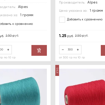
Alpes
Производитель:
Alpes
водитель:
1 грамм
Цена указана за:
1 грамм
указана за:
Добавить к сравнению
обавить к сравнению
1.25
2.50
руб.
2.50
руб.
уб.
руб.
Купить
гр по 10 гр
от 300 гр по 10 гр
SALE