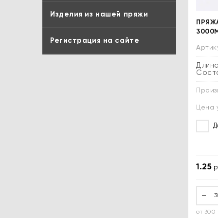
Изделия из нашей пряжи
ПРЯЖ
3000
Регистрация на сайте
Артик
Длина
Соста
Произ
Цена 
Д
1.25
р
Купить
Купить
от 300 