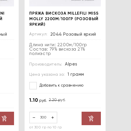
NI
ПРЯЖА ВИСКОЗА MILLEFILI MISS
Й
MOLLY 2200М/100ГР (РОЗОВЫЙ
ЯРКИЙ)
ный
Артикул:
2044 Розовый яркий
р
Длина нити: 2200м/100гр
Состав: 79% вискоза 21%
полиэстр
Alpes
Производитель:
1 грамм
Цена указана за:
Добавить к сравнению
1.10
2.20
руб.
руб.
от 300 гр по 10 гр