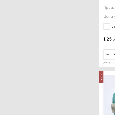
Произ
Цена 
Д
1.25
р
Купить
Купить
от 300 
SALE