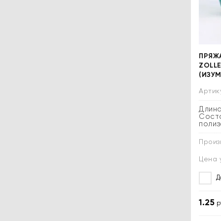
ПРЯЖ
ZOLLE
(ИЗУ
Артик
Длина
Соста
поли
Произ
Цена 
Д
1.25
р