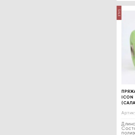
SALE
ПРЯЖА
ICON 
(САЛ
Артик
Длина
Соста
поли