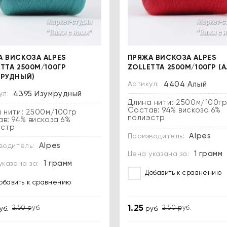
А ВИСКОЗА ALPES
ПРЯЖА ВИСКОЗА ALPES
TTA 2500М/100ГР
ZOLLETTA 2500М/100ГР (
МРУДНЫЙ)
Артикул:
4404 Алый
ул:
4395 Изумрудный
Длина нити: 2500м/100г
Состав: 94% вискоза 6%
 нити: 2500м/100гр
полиэстр
в: 94% вискоза 6%
эстр
Alpes
Производитель:
Alpes
водитель:
1 грамм
Цена указана за:
1 грамм
указана за:
Добавить к сравнению
обавить к сравнению
1.25
2.50
руб.
2.50
руб.
уб.
руб.