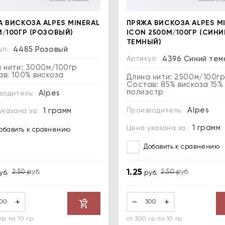
А ВИСКОЗА ALPES MINERAL
ПРЯЖА ВИСКОЗА ALPES MI
М/100ГР (РОЗОВЫЙ)
ICON 2500М/100ГР (СИНИ
ТЕМНЫЙ)
ул:
4485 Розовый
Артикул:
4396 Синий тем
 нити: 3000м/100гр
в: 100% вискоза
Длина нити: 2500м/100г
Состав: 85% вискоза 15%
полиэстр
Alpes
водитель:
Alpes
Производитель:
1 грамм
указана за:
1 грамм
Цена указана за:
обавить к сравнению
Добавить к сравнению
1.25
2.50
руб.
2.50
руб.
уб.
руб.
Купить
гр по 10 гр
от 300 гр по 10 гр